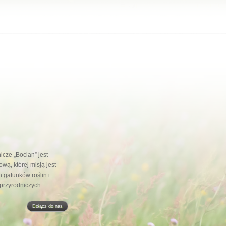
cze „Bocian” jest
wą, której misją jest
 gatunków roślin i
 przyrodniczych.
Dołącz do nas