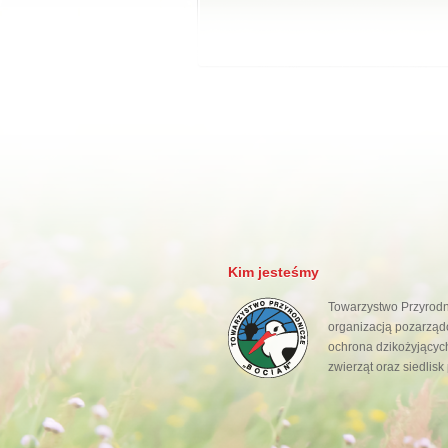
Kim jesteśmy
Towarzystwo Przyrodni
organizacją pozarządo
ochrona dzikożyjących
zwierząt oraz siedlisk