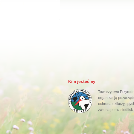
Kim jesteśmy
Towarzystwo Przyrodni
organizacją pozarządo
ochrona dzikożyjących
zwierząt oraz siedlisk