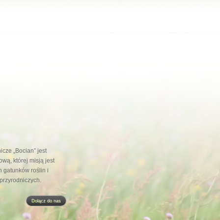
cze „Bocian” jest
wą, której misją jest
 gatunków roślin i
 przyrodniczych.
Dołącz do nas