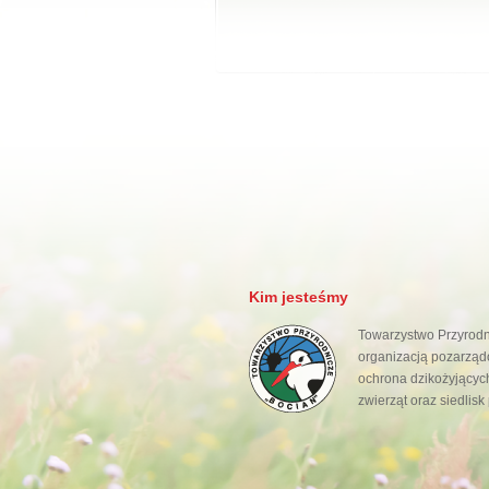
Kim jesteśmy
Towarzystwo Przyrodni
organizacją pozarządo
ochrona dzikożyjących
zwierząt oraz siedlisk