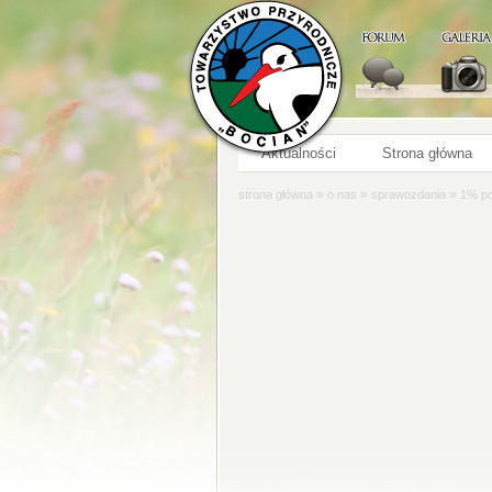
Aktualności
Strona główna
»
»
»
strona główna
o nas
sprawozdania
1% po