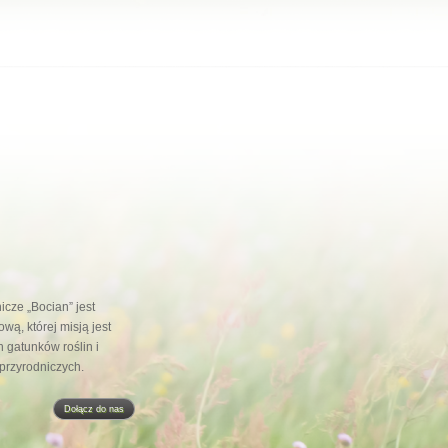
cze „Bocian” jest
wą, której misją jest
 gatunków roślin i
 przyrodniczych.
Dołącz do nas