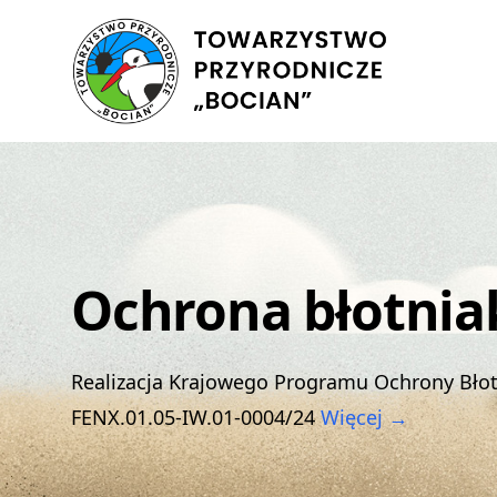
Ochrona błotnia
Realizacja Krajowego Programu Ochrony Bło
FENX.01.05-IW.01-0004/24
Więcej →