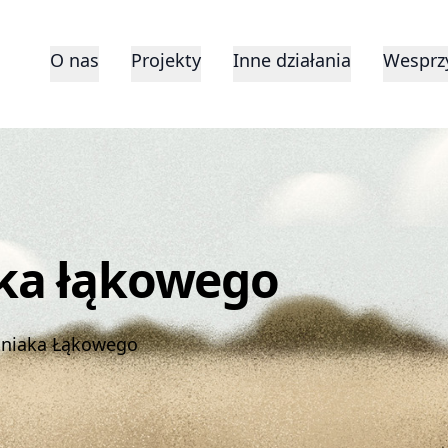
O nas
Projekty
Inne działania
Wesprzy
ka łąkowego
tniaka Łąkowego