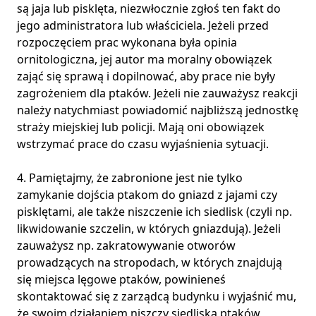
są jaja lub pisklęta, niezwłocznie zgłoś ten fakt do
jego administratora lub właściciela. Jeżeli przed
rozpoczęciem prac wykonana była opinia
ornitologiczna, jej autor ma moralny obowiązek
zająć się sprawą i dopilnować, aby prace nie były
zagrożeniem dla ptaków. Jeżeli nie zauważysz reakcji
należy natychmiast powiadomić najbliższą jednostkę
straży miejskiej lub policji. Mają oni obowiązek
wstrzymać prace do czasu wyjaśnienia sytuacji.
4. Pamiętajmy, że zabronione jest nie tylko
zamykanie dojścia ptakom do gniazd z jajami czy
pisklętami, ale także niszczenie ich siedlisk (czyli np.
likwidowanie szczelin, w których gniazdują). Jeżeli
zauważysz np. zakratowywanie otworów
prowadzących na stropodach, w których znajdują
się miejsca lęgowe ptaków, powinieneś
skontaktować się z zarządcą budynku i wyjaśnić mu,
że swoim działaniem niszczy siedliska ptaków