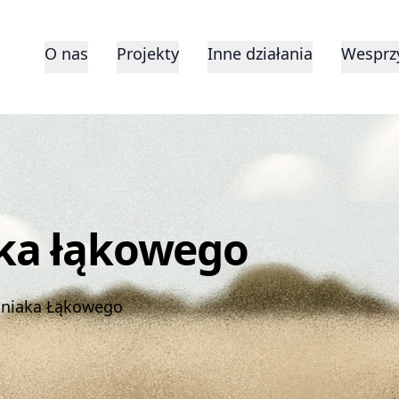
O nas
Projekty
Inne działania
Wesprzy
ka łąkowego
tniaka Łąkowego