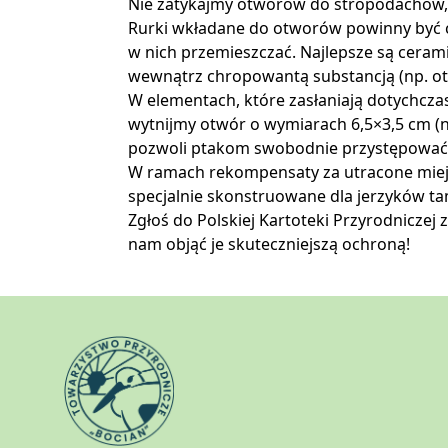
Nie zatykajmy otworów do stropodachów, 
Rurki wkładane do otworów powinny być 
w nich przemieszczać. Najlepsze są ceram
wewnątrz chropowantą substancją (np. o
W elementach, które zasłaniają dotychcza
wytnijmy otwór o wymiarach 6,5×3,5 cm (ni
pozwoli ptakom swobodnie przystępować 
W ramach rekompensaty za utracone miej
specjalnie skonstruowane dla jerzyków tam 
Zgłoś do
Polskiej Kartoteki Przyrodniczej
z
nam objąć je skuteczniejszą ochroną!