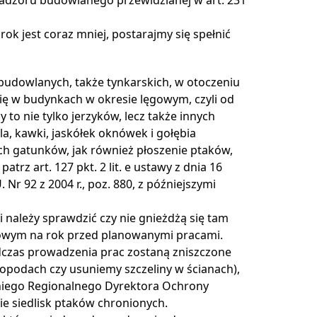
ok jest coraz mniej, postarajmy się spełnić
budowlanych, także tynkarskich, w otoczeniu
się w budynkach w okresie lęgowym, czyli od
to nie tylko jerzyków, lecz także innych
, kawki, jaskółek oknówek i gołębia
tych gatunków, jak również płoszenie ptaków,
atrz art. 127 pkt. 2 lit. e ustawy z dnia 16
 Nr 92 z 2004 r., poz. 880, z późniejszymi
 należy sprawdzić czy nie gnieżdżą się tam
lęgowym na rok przed planowanymi pracami.
dczas prowadzenia prac zostaną zniszczone
tropodach czy usuniemy szczeliny w ścianach),
niego Regionalnego Dyrektora Ochrony
e siedlisk ptaków chronionych.