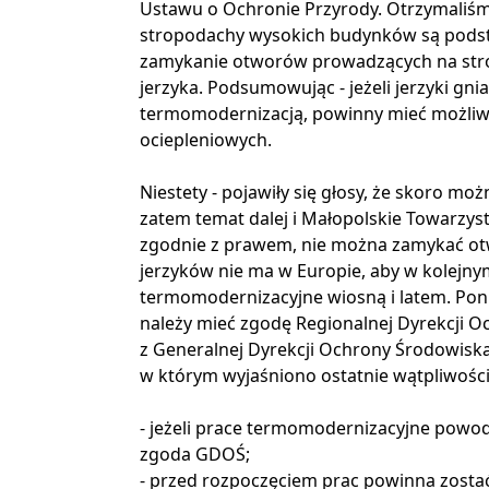
Ustawu o Ochronie Przyrody.
Otrzymaliś
stropodachy wysokich budynków są podst
zamykanie otworów prowadzących na stro
jerzyka. Podsumowując - jeżeli jerzyki g
termomodernizacją, powinny mieć możliw
ociepleniowych.
Niestety - pojawiły się głosy, że skoro moż
zatem temat dalej i Małopolskie Towarzys
zgodnie z prawem, nie można zamykać ot
jerzyków nie ma w Europie, aby w kolejn
termomodernizacyjne wiosną i latem. Ponie
należy mieć zgodę Regionalnej Dyrekcji O
z Generalnej Dyrekcji Ochrony Środowisk
w którym wyjaśniono ostatnie wątpliwości
- jeżeli prace termomodernizacyjne powod
zgoda GDOŚ;
- przed rozpoczęciem prac powinna zosta