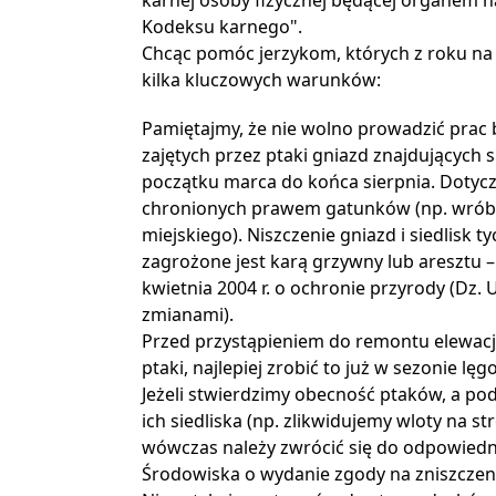
Kodeksu karnego".
Chcąc pomóc jerzykom, których z roku na r
kilka kluczowych warunków:
Pamiętajmy, że nie wolno prowadzić prac 
zajętych przez ptaki gniazd znajdujących 
początku marca do końca sierpnia. Dotyczy 
chronionych prawem gatunków (np. wróbla
miejskiego). Niszczenie gniazd i siedlisk 
zagrożone jest karą grzywny lub aresztu – p
kwietnia 2004 r. o ochronie przyrody (Dz. U.
zmianami).
Przed przystąpieniem do remontu elewacji
ptaki, najlepiej zrobić to już w sezonie 
Jeżeli stwierdzimy obecność ptaków, a po
ich siedliska (np. zlikwidujemy wloty na s
wówczas należy zwrócić się do odpowied
Środowiska o wydanie zgody na zniszczeni