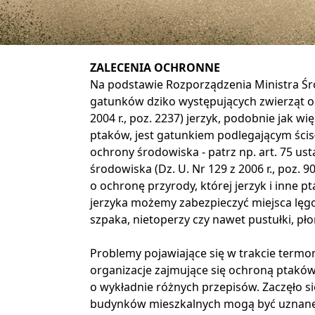
ZALECENIA OCHRONNE
Na podstawie Rozporządzenia Ministra Śro
gatunków dziko występujących zwierząt ob
2004 r., poz. 2237) jerzyk, podobnie jak w
ptaków, jest gatunkiem podlegającym ścisł
ochrony środowiska - patrz np. art. 75 us
środowiska (Dz. U. Nr 129 z 2006 r., poz. 
o ochronę przyrody, której jerzyk i inne pt
jerzyka możemy zabezpieczyć miejsca lęg
szpaka, nietoperzy czy nawet pustułki, pło
Problemy pojawiające się w trakcie term
organizacje zajmujące się ochroną ptaków
o wykładnie różnych przepisów. Zaczęło s
budynków mieszkalnych mogą być uznane za