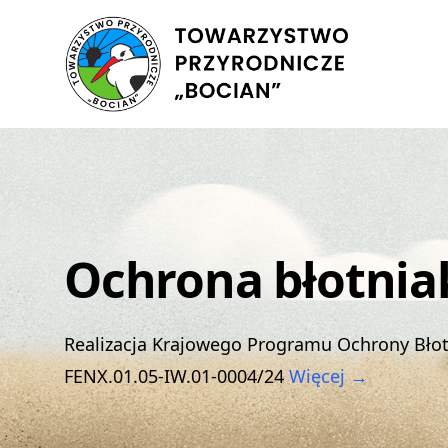
Ochrona błotnia
Realizacja Krajowego Programu Ochrony Bło
FENX.01.05-IW.01-0004/24
Więcej →