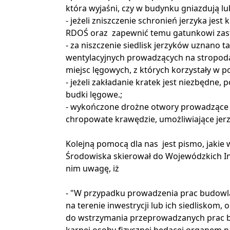
która wyjaśni, czy w budynku gniazdują lu
- jeżeli zniszczenie schronień jerzyka jes
RDOŚ oraz zapewnić temu gatunkowi zast
- za niszczenie siedlisk jerzyków uznano 
wentylacyjnych prowadzących na stropod
miejsc lęgowych, z których korzystały w p
- jeżeli zakładanie kratek jest niezbędne
budki lęgowe.;
- wykończone drożne otwory prowadzące
chropowate krawędzie, umożliwiające jer
Kolejną pomocą dla nas jest
pismo, jakie
Środowiska skierował do Wojewódzkich 
nim uwagę, iż
- "W przypadku prowadzenia prac budow
na terenie inwestrycji lub ich siedlisko
do wstrzymania przeprowadzanych prac b
karnej osoby fizycznej będącej organem 