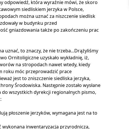
my odpowiedź
, która wyraźnie mówi, że skoro
awowym siedliskiem jerzyka w Polsce,
podach można uznać za niszczenie siedlisk
niazdowały w budynku przed
ość gniazdowania także po zakończeniu prac
na uznać, to znaczy, że nie trzeba...Drążyliśmy
two Ornitoligiczne
uzyskało wykładnię
, iż,
worów na stropodach nawet wtedy, kiedy
ym roku móc przeprowadzić prace
waż jest to zniszczenie siedliska jerzyka,
chrony Środowiska. Następnie zostało wysłane
a do
wszystkich dyrekcji regionalnych pismo
,
:
ują płoszenie jerzyków, wymagana jest na to
ć wykonana inwentaryzacja przyrodnicza,