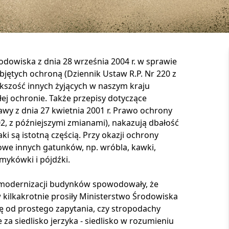
dowiska z dnia 28 września 2004 r. w sprawie
jętych ochroną (Dziennik Ustaw R.P. Nr 220 z
iększość innych żyjących w naszym kraju
ej ochronie. Także przepisy dotyczące
tawy z dnia 27 kwietnia 2001 r. Prawo ochrony
902, z późniejszymi zmianami), nakazują dbałość
aki są istotną częścią. Przy okazji ochrony
owe innych gatunków, np. wróbla, kawki,
mykówki i pójdźki.
omodernizacji budynków spowodowały, że
 kilkakrotnie prosiły Ministerstwo Środowiska
ię od prostego zapytania, czy stropodachy
 siedlisko jerzyka - siedlisko w rozumieniu