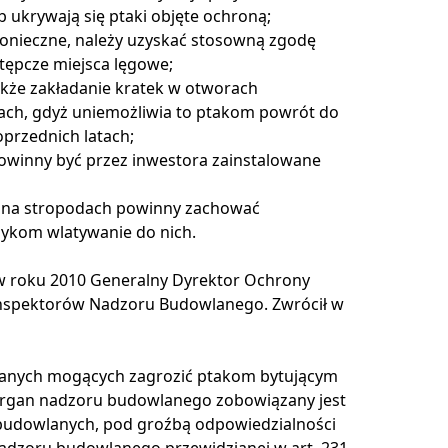
b ukrywają się ptaki objęte ochroną;
t konieczne, należy uzyskać stosowną zgodę
ępcze miejsca lęgowe;
także zakładanie kratek w otworach
ach, gdyż uniemożliwia to ptakom powrót do
oprzednich latach;
, powinny być przez inwestora zainstalowane
 na stropodach powinny zachować
zykom wlatywanie do nich.
 w roku 2010 Generalny Dyrektor Ochrony
Inspektorów Nadzoru Budowlanego
. Zwrócił w
lanych mogących zagrozić ptakom bytującym
m, organ nadzoru budowlanego zobowiązany jest
udowlanych, pod groźbą odpowiedzialności
nadzoru budowlanego przewidzianej w art. 231