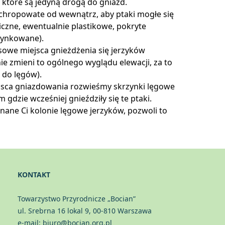
które są jedyną drogą do gniazd.
chropowate od wewnątrz, aby ptaki mogłe się
iczne, ewentualnie plastikowe, pokryte
tynkowane).
sowe miejsca gnieżdżenia się jerzyków
e zmieni to ogólnego wyglądu elewacji, za to
do lęgów).
sca gniazdowania rozwieśmy skrzynki lęgowe
gdzie wcześniej gnieździły się te ptaki.
nane Ci kolonie lęgowe jerzyków, pozwoli to
KONTAKT
Towarzystwo Przyrodnicze „Bocian”
ul. Srebrna 16 lokal 9, 00-810 Warszawa
e-mail: biuro@bocian.org.pl